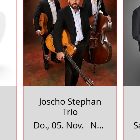
Joscho Stephan
Trio
B
Do., 05. Nov.
Neues Schauspielhaus Uelzen
S
es Schauspielhaus Uelzen