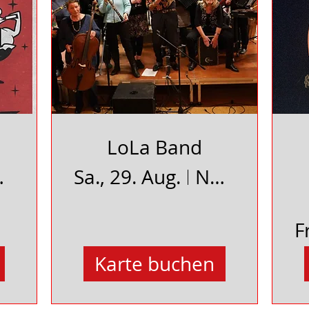
LoLa Band
s Uelzen
Sa., 29. Aug.
Neues Schauspielhaus Uelzen
F
Karte buchen