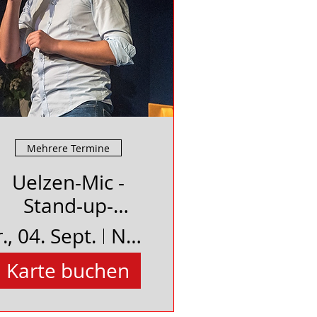
Mehrere Termine
Uelzen-Mic -
Stand-up-
Comedy
r., 04. Sept.
Neues Schauspielhaus Uelzen
Karte buchen