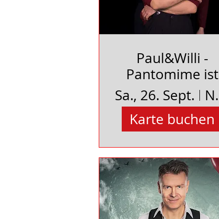
Paul&Willi -
Pantomime ist
scheiße *schwe
Sa., 26. Sept.
Neues Sch
Karte buchen