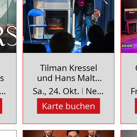
Tilman Kressel
s
und Hans Malte
Witte
es Schauspielhaus Uelzen
Sa., 24. Okt.
Neues Schauspielhaus Uelzen
F
Karte buchen