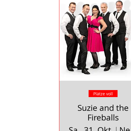
Plätze voll
Suzie and the
Fireballs
Sa., 31. Okt.
Neu