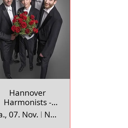
Hannover
Harmonists -
eziehungsweisen
a., 07. Nov.
Neues Schauspielhaus Uelzen