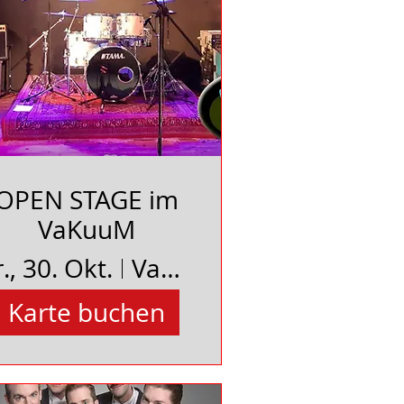
OPEN STAGE im
VaKuuM
r., 30. Okt.
Vakuum e.V. Bad Bevensen
Karte buchen