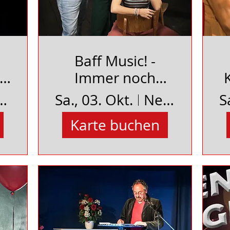
Baff Music! -
Immer noch
r
Kinder
auspielhaus Uelzen
Sa., 03. Okt.
Neues Schauspielhaus Uelzen
S
Karte buchen