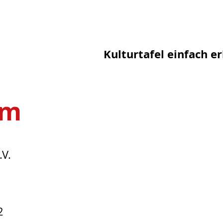
Kulturtafel einfach er
um
.V.
2