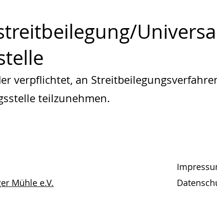
treit­beilegung/Universa
stelle
der verpflichtet, an Streitbeilegungsverfahre
sstelle teilzunehmen.
Impress
er Mühle e.V.
Datensch