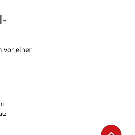
l­
n vor einer
um
utz