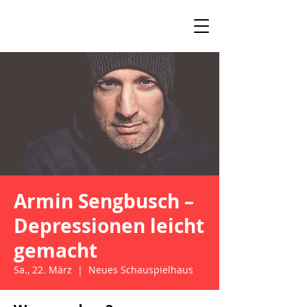
Armin Sengbusch –
Depressionen leicht
gemacht
Sa., 22. März
  |  
Neues Schauspielhaus