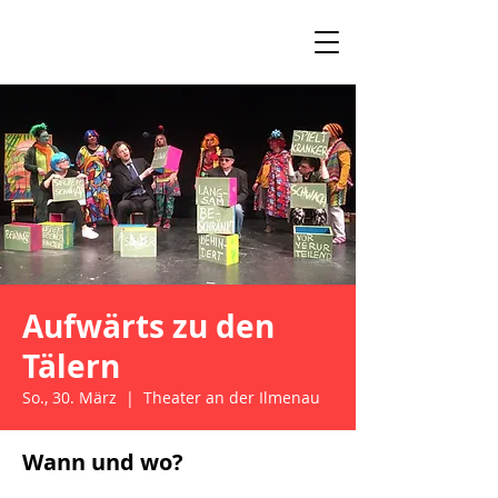
Aufwärts zu den
Tälern
So., 30. März
  |  
Theater an der Ilmenau
Wann und wo?