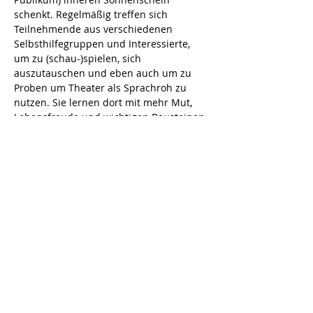
schenkt. Regelmäßig treffen sich 
Teilnehmende aus verschiedenen 
Selbsthilfegruppen und Interessierte, 
um zu (schau-)spielen, sich 
auszutauschen und eben auch um zu 
Proben um Theater als Sprachroh zu 
nutzen. Sie lernen dort mit mehr Mut, 
Lebensfreude und wichtigen Bausteinen 
für die seelische Gesundheit durchs 
Leben zu gehen. Das THilfe-Projekt 
(Theater & Selbsthilfe) ist mittlerweile 
eine autark handelnde 
Selbsthilfegruppe in der alle Menschen 
(auch ohne SHG) willkommen sind. An 
Projekttagen darf der graue Alltag gegen 
Lachen, Leichtigkeit und ein paar 
Stunden Sorgenfrei eingetauscht 
werden.
Dauer: ca. 2 Stunden inkl. Pause