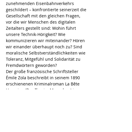
zunehmenden Eisenbahnverkehrs 
geschildert – konfrontierte seinerzeit die 
Gesellschaft mit den gleichen Fragen, 
vor die wir Menschen des digitalen 
Zeitalters gestellt sind: Wohin führt 
unsere Technik-Hörigkeit? Wie 
kommunizieren wir miteinander? Hören 
wir einander überhaupt noch zu? Sind 
moralische Selbstverständlichkeiten wie 
Toleranz, Mitgefühl und Solidarität zu 
Fremdwörtern geworden?
Der große französische Schriftsteller 
Émile Zola beschreibt in seinem 1890 
erschienenen Kriminalroman La Bête 
Humaine (Das Tier im Menschen) in 
seiner aufrüttelnden, bildgewaltigen 
Sprache ein beklemmend aktuelles 
Phänomen: den Mangel an Empathie 
und die zunehmende soziale Kälte in 
der Gesellschaft.