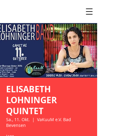
ELISABETH
LOHNINGER
QUINTET
Sa., 11. Okt.
  |  
VaKuuM e.V. Bad
Bevensen