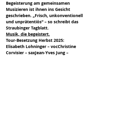
Begeisterung am gemeinsamen 
Musizieren ist ihnen ins Gesicht 
geschrieben. „Frisch, unkonventionell 
und unprätentiös“ – so schreibt das 
Straubinger Tagblatt.
Musik, die begeistert.
Tour-Besetzung Herbst 2025:
Elisabeth Lohninger – vocChristine 
Corvisier – saxJean-Yves Jung – 
pianoCliff Schmitt – bassDominik Raab 
- drums
Einlass 19:30 | Beginn 20:00
Weitere Infos findet ihr auf unserer 
Homepage: 
https://www.vakuum-ev.de
Schaut gerne mal vorbei, wir haben auch 
viele kostenfreie Veranstaltungen.
Wir freuen uns auf euch, euer VaKuuM-
Team!