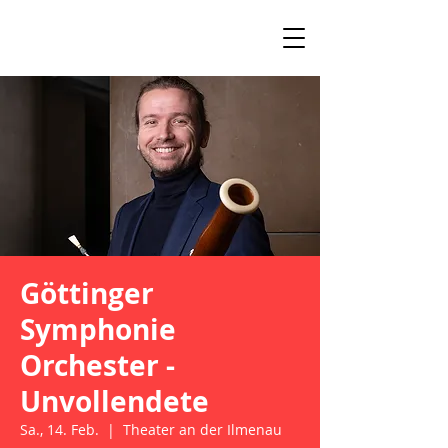
Göttinger
Symphonie
Orchester -
Unvollendete
Sa., 14. Feb.
  |  
Theater an der Ilmenau