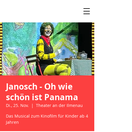
Janosch - Oh wie
schön ist Panama
Di., 25. Nov.
  |  
Theater an der Ilmenau
Das Musical zum Kinofilm für Kinder ab 4
Jahren