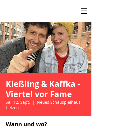
Kießling & Kaffka -
Viertel vor Fame
Sa., 12. Sept.
  |  
Neues Schauspielhaus
Uelzen
Wann und wo?