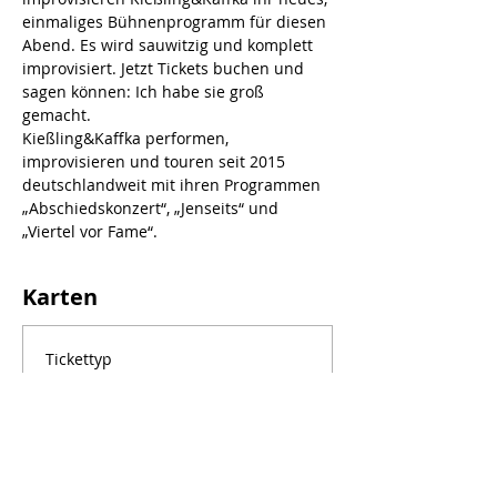
einmaliges Bühnenprogramm für diesen 
Abend. Es wird sauwitzig und komplett 
improvisiert. Jetzt Tickets buchen und 
sagen können: Ich habe sie groß 
gemacht.
Kießling&Kaffka performen, 
improvisieren und touren seit 2015 
deutschlandweit mit ihren Programmen 
„Abschiedskonzert“, „Jenseits“ und 
„Viertel vor Fame“.
Karten
Tickettyp
Freie Platzwahl
Verkauf endet:
06. Sept., 22:00
Preis