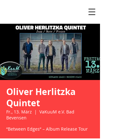
Oliver Herlitzka
Quintet
Fr., 13. März
  |  
VaKuuM e.V. Bad
Bevensen
“Between Edges“ – Album Release Tour