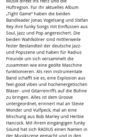
Musik direkt ins Herz und die 
Hüftregion. Für ihr aktuelles Album 
„Tight Game“ haben die beiden 
Bandleader Jonas Vogelsang und Stefan 
Rey ihre funky Songs mit Einflüssen aus 
Soul, Jazz und Pop angereichert. Die 
beiden Wahlkölner sind mittlerweile 
fester Bestandteil der deutsche Jazz- 
und Popszene und haben für Radius 
Freunde um sich versammelt die 
zusammen wie eine geölte Maschine 
funktionieren. Als rein instrumentale 
Band schafft sie es, eine Explosion aus 
feel-good vibes und hochenergetischen 
Bläser- und Gitarrenriffs auf die Bühne 
zu bringen. Alles ist dem Groove 
untergeordnet, erinnert mal an Stevie 
Wonder und Vulfpeck, mal an eine 
Mischung aus Bob Marley und Herbie 
Hancock. Mit ihrem eingängigen funky 
Sound hat sich RADIUS einen Namen in 
der Musikszene gemacht und in den 