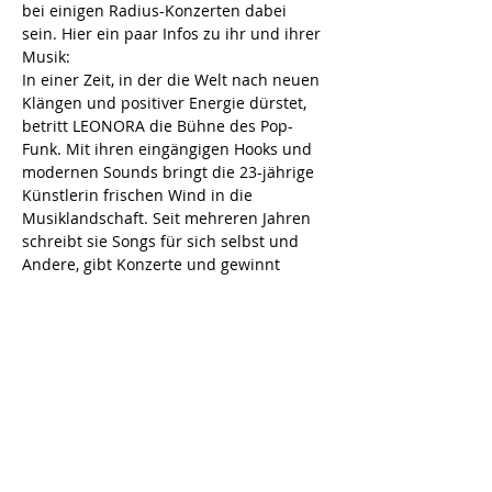
bei einigen Radius-Konzerten dabei 
sein. Hier ein paar Infos zu ihr und ihrer 
Musik:
In einer Zeit, in der die Welt nach neuen 
Klängen und positiver Energie dürstet, 
betritt LEONORA die Bühne des Pop-
Funk. Mit ihren eingängigen Hooks und 
modernen Sounds bringt die 23-jährige 
Künstlerin frischen Wind in die 
Musiklandschaft. Seit mehreren Jahren 
schreibt sie Songs für sich selbst und 
Andere, gibt Konzerte und gewinnt 
Wettbewerbe. Lebendige Pop Songs mit 
ansteckendem Groove und Leonora’s 
kraftvoller Stimme. Von der ersten 
Sekunde an super energetisch und sehr 
tanzbar. Durch die Kombination aus 
Funk- und Soul-Elementen, gepaart mit 
modernen Pop-Sounds, entsteht eine 
nostalgische und dennoch zeitgemäße 
Atmosphäre. Mit mitreißenden Melodien 