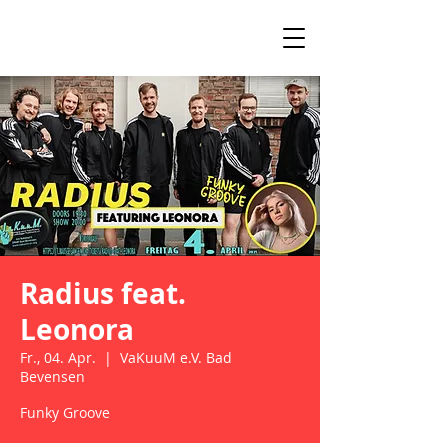
Radius feat.
Leonora
Fr., 04. Apr.
  |  
VaKuuM e.V. Bad
Bevensen
Funky Groove