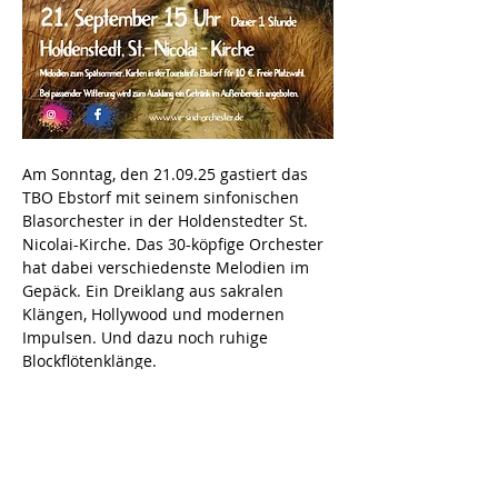
Am Sonntag, den 21.09.25 gastiert das 
TBO Ebstorf mit seinem sinfonischen 
Blasorchester in der Holdenstedter St. 
Nicolai-Kirche. Das 30-köpfige Orchester 
hat dabei verschiedenste Melodien im 
Gepäck. Ein Dreiklang aus sakralen 
Klängen, Hollywood und modernen 
Impulsen. Und dazu noch ruhige 
Blockflötenklänge.
Das Konzert beginnt um 15:00 Uhr und 
dauert eine Stunde. Bei passender 
Witterung besteht im Anschluss die 
Möglichkeit das Konzert bei einem Glas 