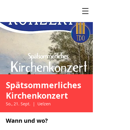
Spätsommerliches
Kirchenkonzert
So., 21. Sept.
  |  
Uelzen
Wann und wo?