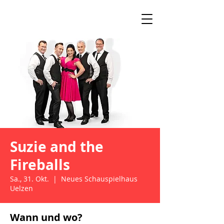
Suzie and the
Fireballs
Sa., 31. Okt.
  |  
Neues Schauspielhaus
Uelzen
Wann und wo?